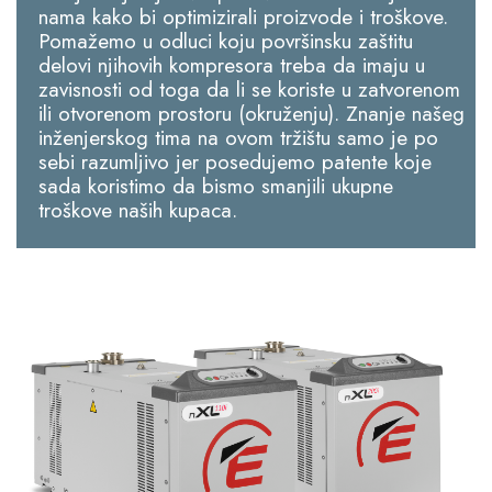
nama kako bi optimizirali proizvode i troškove.
Pomažemo u odluci koju površinsku zaštitu
delovi njihovih kompresora treba da imaju u
zavisnosti od toga da li se koriste u zatvorenom
ili otvorenom prostoru (okruženju). Znanje našeg
inženjerskog tima na ovom tržištu samo je po
sebi razumljivo jer posedujemo patente koje
sada koristimo da bismo smanjili ukupne
troškove naših kupaca.