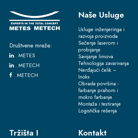
Naše Usluge
Usluge inženjeringa i
razvoja proizvoda
Sečenje laserom i
Društvene mreže:
probijanje
.
METES
Savijanje limova
Tehnologija zavarivanja
.
METECH
Nerđajući čelik –
.
METECH
Inoks
Obrada površina -
farbanje prahom i
mokro farbanje
Montaža i testiranje
Logistička rešenja
Tržišta I
Kontakt