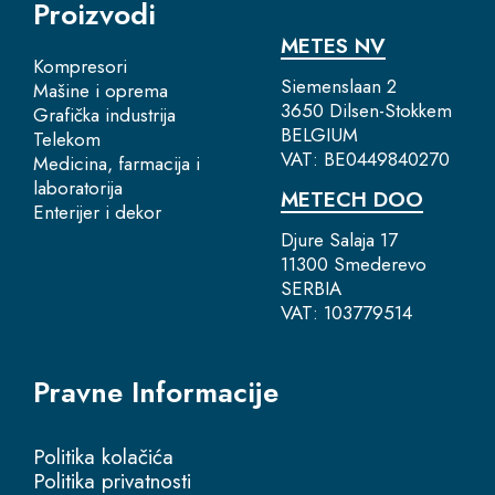
Proizvodi
METES NV
Kompresori
Siemenslaan 2
Mašine i oprema
3650 Dilsen-Stokkem
Grafička industrija
BELGIUM
Telekom
VAT: BE0449840270
Medicina, farmacija i
laboratorija
METECH DOO
Enterijer i dekor
Djure Salaja 17
11300 Smederevo
SERBIA
VAT: 103779514
Pravne Informacije
Politika kolačića
Politika privatnosti